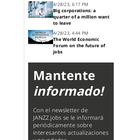
4/28/23, 6:17 PM
Big corporations: a
quarter of a million want
to leave
4/28/23, 4:44 PM
The World Economic
Forum on the future of
jobs
Mantente
informado!
Con el newsletter de
JANZZ.jobs se le informará
periódicamente sobre
interesantes actualizaciones