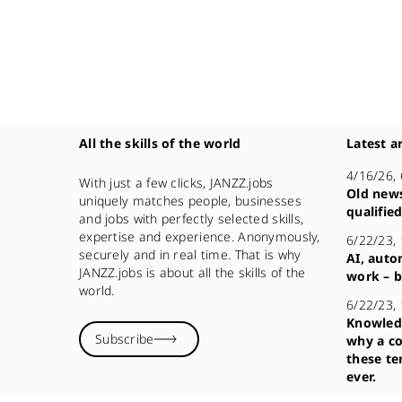
All the skills of the world
Latest ar
4/16/26,
With just a few clicks, JANZZ.jobs
Old news
uniquely matches people, businesses
qualifie
and jobs with perfectly selected skills,
expertise and experience. Anonymously,
6/22/23,
securely and in real time. That is why
AI, auto
JANZZ.jobs is about all the skills of the
work – b
world.
6/22/23,
Knowledg
Subscribe
why a co
these te
ever.