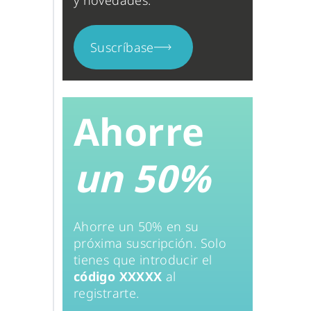
y novedades.
Suscríbase
Ahorre
un 50%
Ahorre un 50% en su
próxima suscripción. Solo
tienes que introducir el
código XXXXX
al
registrarte.