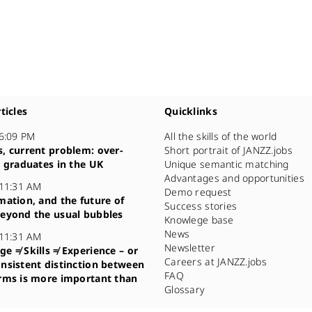
ticles
Quicklinks
 6:09 PM
All the skills of the world
, current problem: over-
Short portrait of JANZZ.jobs
d graduates in the UK
Unique semantic matching
Advantages and opportunities
 11:31 AM
Demo request
mation, and the future of
Success stories
eyond the usual bubbles
Knowlege base
News
 11:31 AM
Newsletter
e ≠ Skills ≠ Experience – or
Careers at JANZZ.jobs
nsistent distinction between
FAQ
rms is more important than
Glossary