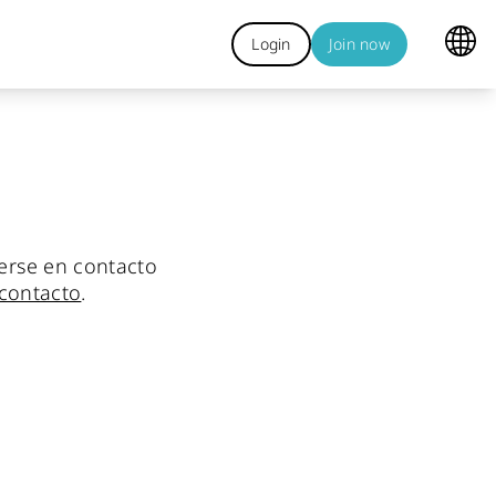
Login
Join now
erse en contacto
 contacto
.