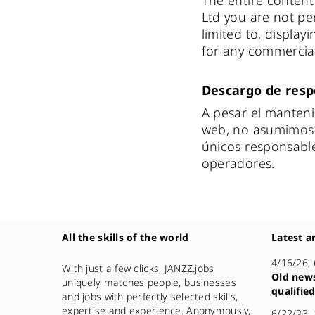
The entire content 
Ltd you are not per
limited to, display
for any commercial
Descargo de resp
A pesar el manteni
web, no asumimos 
únicos responsable
operadores.
All the skills of the world
Latest ar
4/16/26,
With just a few clicks, JANZZ.jobs
Old news
uniquely matches people, businesses
qualifie
and jobs with perfectly selected skills,
expertise and experience. Anonymously,
6/22/23,