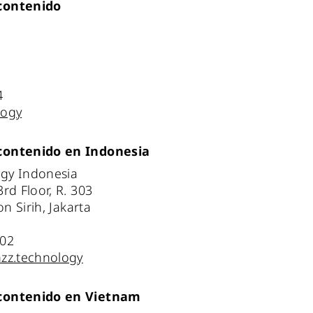
contenido
4
logy
contenido en Indonesia
gy Indonesia
rd Floor, R. 303
on Sirih, Jakarta
202
nzz.technology
contenido en Vietnam