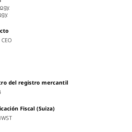
4
logy
ogy
cto
, CEO
ro del registro mercantil
4
cación Fiscal (Suiza)
 MWST