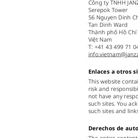
Công ty TNHH JAN
Serepok Tower
56 Nguyen Dinh Ch
Tan Dinh Ward
Thành phố Hồ Chí
Việt Nam
T: +41 43 499 71 0
info.vietnam@janz
Enlaces a otros s
This website conta
risk and responsibi
not have any respo
such sites. You ac
such sites and link
Derechos de auto