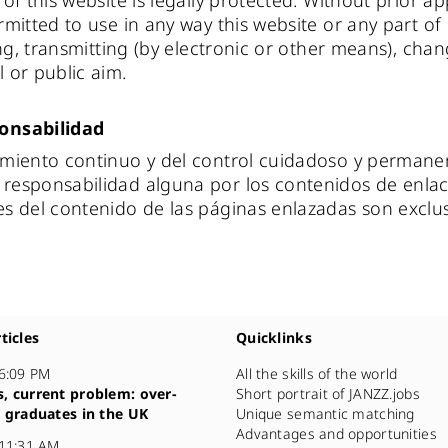
of this website is legally protected. Without prior a
mitted to use in any way this website or any part of 
ing, transmitting (by electronic or other means), chan
 or public aim.
onsabilidad
miento continuo y del control cuidadoso y permanen
responsabilidad alguna por los contenidos de enlac
s del contenido de las páginas enlazadas son exclu
ticles
Quicklinks
 6:09 PM
All the skills of the world
, current problem: over-
Short portrait of JANZZ.jobs
d graduates in the UK
Unique semantic matching
Advantages and opportunities
 11:31 AM