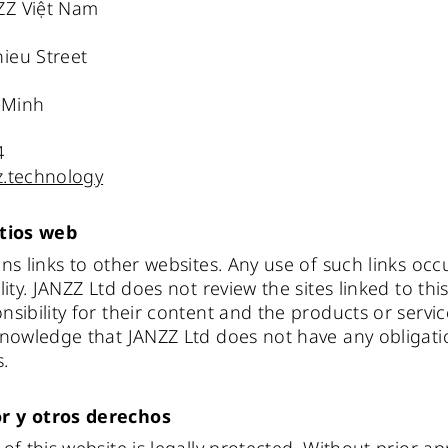
ZZ Việt Nam
ieu Street
 Minh
4
z.technology
itios web
ins links to other websites. Any use of such links oc
lity. JANZZ Ltd does not review the sites linked to th
nsibility for their content and the products or servi
knowledge that JANZZ Ltd does not have any obligatio
s.
r y otros derechos