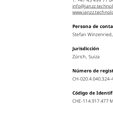
T: +41 43 499 71 0
info@janzz.techno
www.janzz.technol
Persona de conta
Stefan Winzenried
Jurisdicción
Zúrich, Suiza
Número de regist
CH-020.4.040.324-
Código de Identifi
CHE-114.917.477