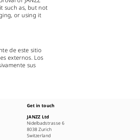
pproval of JANZZ
it such as, but not
ging, or using it
te de este sitio
es externos. Los
sivamente sus
Get in touch
JANZZ Ltd
Nidelbadstrasse 6
8038 Zurich
Switzerland