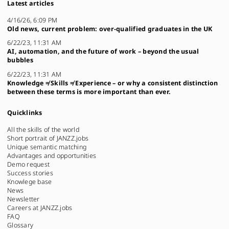
Latest articles
4/16/26, 6:09 PM
Old news, current problem: over-qualified graduates in the UK
6/22/23, 11:31 AM
AI, automation, and the future of work – beyond the usual
bubbles
6/22/23, 11:31 AM
Knowledge ≠ Skills ≠ Experience – or why a consistent distinction
between these terms is more important than ever.
Quicklinks
All the skills of the world
Short portrait of JANZZ.jobs
Unique semantic matching
Advantages and opportunities
Demo request
Success stories
Knowlege base
News
Newsletter
Careers at JANZZ.jobs
FAQ
Glossary