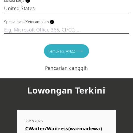
Lokasi kerja:
?
Spesialisasi/​Keterampilan:
?
Temukan JANZZ
Pencarian canggih
Lowongan Terkini
29/7/2026
Langganan:
Perusahaan
C
Waiter/Waitress(warmadewa)
Terdaftar di:
Switzerland