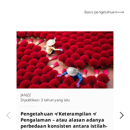
Basis pengetahuan
JANZZ
JA
Dipublikasi:
3 tahun yang lalu
Di
Pengetahuan ≠ Keterampilan ≠
A
Pengalaman – atau alasan adanya
p
perbedaan konsisten antara istilah-
b