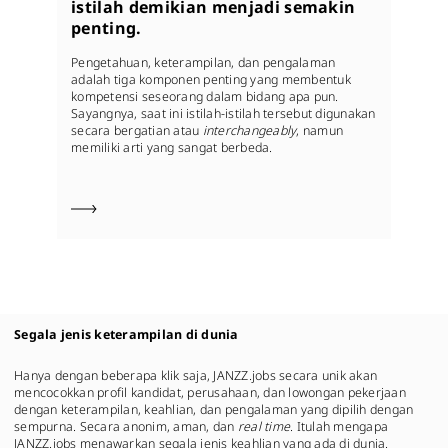
istilah demikian menjadi semakin
Da
penting.
ba
ba
Pengetahuan, keterampilan, dan pengalaman
de
adalah tiga komponen penting yang membentuk
at
kompetensi seseorang dalam bidang apa pun.
te
Sayangnya, saat ini istilah-istilah tersebut digunakan
du
secara bergatian atau
interchangeably
, namun
me
memiliki arti yang sangat berbeda.
te
Segala jenis keterampilan di dunia
Hanya dengan beberapa klik saja, JANZZ.jobs secara unik akan
mencocokkan profil kandidat, perusahaan, dan lowongan pekerjaan
dengan keterampilan, keahlian, dan pengalaman yang dipilih dengan
sempurna. Secara anonim, aman, dan
real time
. Itulah mengapa
JANZZ.jobs menawarkan segala jenis keahlian yang ada di dunia.