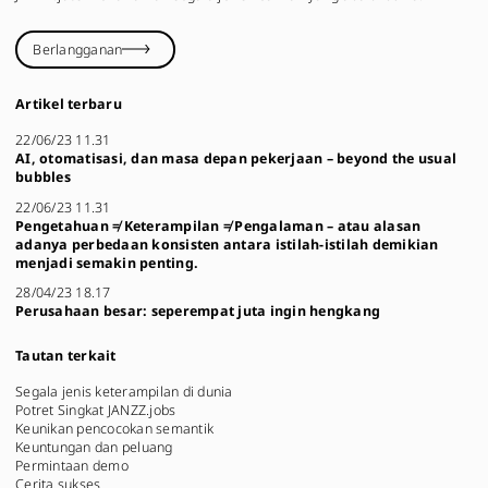
Berlangganan
Artikel terbaru
22/06/23 11.31
AI, otomatisasi, dan masa depan pekerjaan – beyond the usual
bubbles
22/06/23 11.31
Pengetahuan ≠ Keterampilan ≠ Pengalaman – atau alasan
adanya perbedaan konsisten antara istilah-istilah demikian
menjadi semakin penting.
28/04/23 18.17
Perusahaan besar: seperempat juta ingin hengkang
Tautan terkait
Segala jenis keterampilan di dunia
Potret Singkat JANZZ.jobs
Keunikan pencocokan semantik
Keuntungan dan peluang
Permintaan demo
Cerita sukses